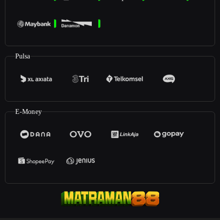
Pulsa
E-Money