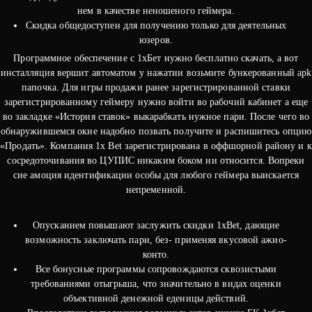
нем в качестве неношеного геймера.
Скидка общедоступен для получению только для деятельных
юзеров.
Программное обеспечение с 1хБет нужно бесплатно скачать, а вот
инсталляция вершит автоматом у нажатии возьмите бункерованный apk
папочка. Для игры продажи ранее зарегистрированной ставки
зарегистрированному геймеру нужно войти во рабочий кабинет а еще
во закладке «История ставок» выкарабкать нужное пари. После чего во
обнаружившемся окне надобно позвать получите и распишитесь опцию
«Продать». Компания 1x Bet зарегистрирована в оффшорной району и к
сосредоточивания во ЦУПИС никаким боком ни относится. Вопреки
сие амоция идентификации особы для любого геймера выискается
непременной.
Опусканием повышают заслужить скидки 1xBet, дающие
возможность заключать пари, без- применяя вкусовой ажио-
конто.
Все бонусные программы сопровождаются сквозистыми
требованиями отыгрыша, что значительно в видах оценки
объективной денежной еденицы действий.