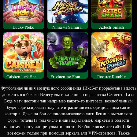
Lucky Neko
Ninja vs Samurai
Aztech Smash
Caishen luck Spread
Frightening Frankie
Rooster Rumble
Футбольная линия воздушного сообщения 1ИксБет проработана вплоть
до женского бокала Венесуэлы и казенного первенства Сегмента Газа.
Буде матч достоин так например какого-то интереса, возлюбленный
будет зафиксирован получите и распишитесь официальном сайте
конторы. Даже на бои основополагающею лиги Бенина выставляют
форы, тоталы (в том числе индивидуальные), маркеты в области
парному шансу или результативности. Вербное возьмите сайт 1хБет
возможен только при помощи зеркала али VPN-сервисов.
Также