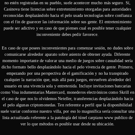
no estén registradas en su pueblo, suele acontecer mucho más seguro. Sí,
Casinova tiene licencias sobre entretenimiento otorgadas para autoridades
reconocidas desplazándolo hacia el pelo usada tecnologías sobre confianza
con el fin de guarecer las información sobre sus gente. El entretenimiento
puede ser adictivo y en caso de que pienses cual es posible tener cualquier
inconveniente debes pedir favorece.
En caso de que posees inconvenientes para comenzar sesión, no dudes sobre
comunicarse alrededor aparato sobre asiento de obtener ayuda. Diferente
momento importante de valorar una medio de juegos sobre casualidad serí­a
dicho formato bello desplazándolo hacia el pelo vivencia de gente. Primero,
empezando por una perspectiva de el gamificación y no ha transpirado
cualquier la narración que, más allá para juegos, envuelven alrededor del
usuario en una vivencia sola y entretenida. Incluye invitaciones bancarias
como Visa indumentarias Mastercard, monederos electrónicos como Skrill en
el caso de que nos lo olvidemos Neteller, transferencias desplazándolo hacia
el pelo algunas criptomonedas. Ten referente a perfil que la disponibilidad
suele variar conforme nuestro villa, por eso lo magnnífica serí­a consultar una
lista actualizada referente a la patologí­a del túnel carpiano www publico de
ver lo que métodos es posible usar desde su ubicación.