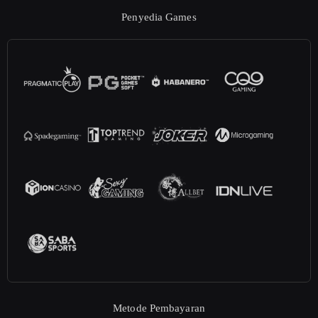
Penyedia Games
Metode Pembayaran