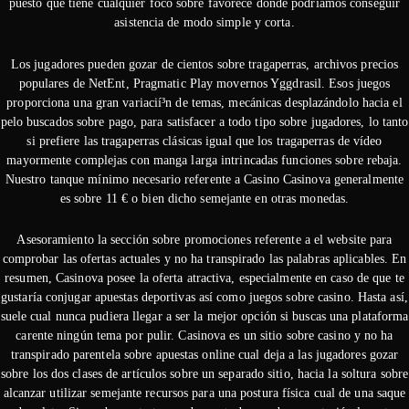
puesto que tiene cualquier foco sobre favorece donde podrí­amos conseguir
asistencia de modo simple y corta.
Los jugadores pueden gozar de cientos sobre tragaperras, archivos precios
populares de NetEnt, Pragmatic Play movernos Yggdrasil. Esos juegos
proporciona una gran variacií³n de temas, mecánicas desplazándolo hacia el
pelo buscados sobre pago, para satisfacer a todo tipo sobre jugadores, lo tanto
si prefiere las tragaperras clásicas igual que los tragaperras de vídeo
mayormente complejas con manga larga intrincadas funciones sobre rebaja.
Nuestro tanque mínimo necesario referente a Casino Casinova generalmente
es sobre 11 € o bien dicho semejante en otras monedas.
Asesoramiento la sección sobre promociones referente a el website para
comprobar las ofertas actuales y no ha transpirado las palabras aplicables. En
resumen, Casinova posee la oferta atractiva, especialmente en caso de que te
gustaría conjugar apuestas deportivas así­ como juegos sobre casino. Hasta así,
suele cual nunca pudiera llegar a ser la mejor opción si buscas una plataforma
carente ningún tema por pulir. Casinova es un sitio sobre casino y no ha
transpirado parentela sobre apuestas online cual deja a las jugadores gozar
sobre los dos clases de artículos sobre un separado sitio, hacia la soltura sobre
alcanzar utilizar semejante recursos para una postura fí­sica cual de una saque