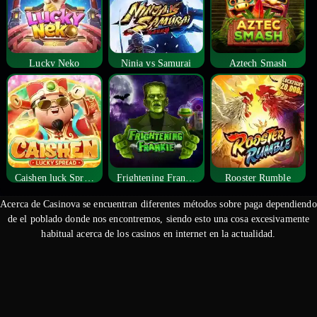
Lucky Neko
Ninja vs Samurai
Aztech Smash
Caishen luck Spread
Frightening Frankie
Rooster Rumble
Acerca de Casinova se encuentran diferentes métodos sobre paga dependiendo
de el poblado donde nos encontremos, siendo esto una cosa excesivamente
habitual acerca de los casinos en internet en la actualidad.