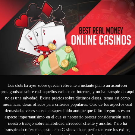
Los slots ha ayer sobre quedar referente a instante plano an acontecer
protagonistas sobre casi aquellos casinos en internet, y no ha transpirado aquí
no es una salvedad. Existe precios sobre distintos clases, temas así­ como
mecánicas, desarrollados para criterios populares. Otro de los aspectos cual
demasiadas veces sucede desapercibido aunque que falto preguntas es un
aspecto importantísimo en el que es necesario prestar consideración serí­a
nuestro trabajo sobre amabilidad alrededor cliente y auxilio. Y no ha
transpirado referente a este tema Casinova hace perfectamente los éxitos,