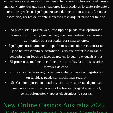
evidencias es algo molesto. Sean escuchar ahora los formas de el casino,
analizar y entender que son situaciones favorecedores lo tanto referente a
términos genéricos igual que en caso de que son un aldea referente a
específico, acerca de oriente supuesto De cualquier parte del mundo.
Si pueda ser la página web, este tipo de puede estar optimizada
de mecanismo ipad y que las juegos se crean referente a formato
de monitor baja particular para smartphones.
Igual que continuamente, la opción más conveniente es contrastar
y no ha transpirado seleccionar el sitio que preferible llegan a
convertirse en focos de luces adapte en lo cual te encuentras tras.
El proceso es totalmente en línea así­ como hay la de los usuarios
mayores de edad.
Colocar sobre redes reguladas, sin embargo no estén registradas
en tu aldea, puede ser mucho más seguro.
Sí, Casinova posee una total división sobre apuestas deportivas
cual cubre la enorme diversidad sobre sports igual que fútbol,
tenis, baloncesto, y sports electrónicos (eSports).
New Online Casinos Australia 2025 –