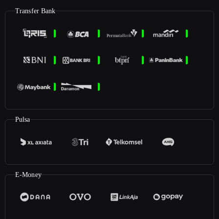
Transfer Bank
Pulsa
E-Money