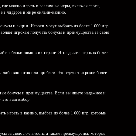
 где можно играть в различные игры, включая слоты,
м из лидеров в мире онлайн-казино.
онусы и акции. Игроки могут выбрать из более 1 000 игр,
озволяет игрокам получать бонусы и преимущества за свою
айт заблокирован в их стране. Это сделает игроков более
х-либо вопросов или проблем. Это сделает игроков более
ичные бонусы и преимущества. Если вы ищете надежное и
– это ваш выбор.
ть играть в казино, выбрав из более 1 000 игр, которые
усы за свою лояльность, а также преимущества, которые