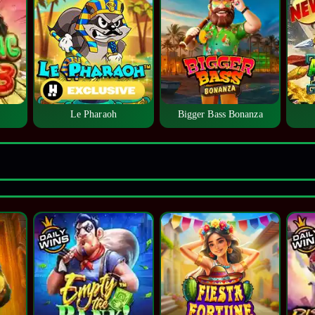
Le Pharaoh
Bigger Bass Bonanza