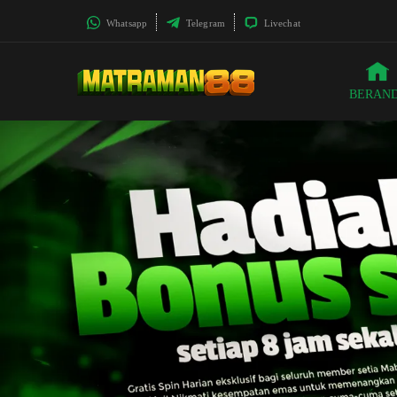
Whatsapp
Telegram
Livechat
BERAN