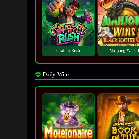
Graffiti Rush
Mahjong Wins 3
Daily Wins