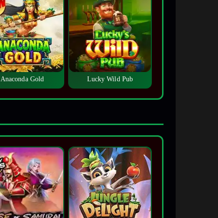
Anaconda Gold
Lucky Wild Pub