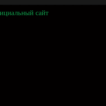
фициальный сайт