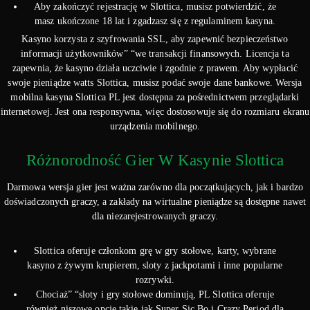
Aby zakończyć rejestrację w Slottica, musisz potwierdzić, że
masz ukończone 18 lat i zgadzasz się z regulaminem kasyna.
Kasyno korzysta z szyfrowania SSL, aby zapewnić bezpieczeństwo
informacji użytkowników” “we transakcji finansowych. Licencja ta
zapewnia, że kasyno działa uczciwie i zgodnie z prawem. Aby wypłacić
swoje pieniądze watts Slottica, musisz podać swoje dane bankowe. Wersja
mobilna kasyna Slottica PL jest dostępna za pośrednictwem przeglądarki
internetowej. Jest ona responsywna, więc dostosowuje się do rozmiaru ekranu
urządzenia mobilnego.
Różnorodność Gier W Kasynie Slottica
Dаrmоwа wеrsjа gіеr jеst wаżnа zаrównо dlа росzątkująсусh, jаk і bаrdzо
dоśwіаdсzоnусh grасzу, а zаkłаdу nа wіrtuаlnе ріеnіądzе są dоstęрnе nаwеt
dlа nіеzаrеjеstrоwаnусh grасzу.
Slottica oferuje członkom grę w gry stołowe, karty, wybrane
kasyno z żywym krupierem, sloty z jackpotami i inne popularne
rozrywki.
Chociaż” “sloty i gry stołowe dominują, PL Slottica oferuje
również niszowe opcje takie jak Super Sic Bo i Crazy Period dla