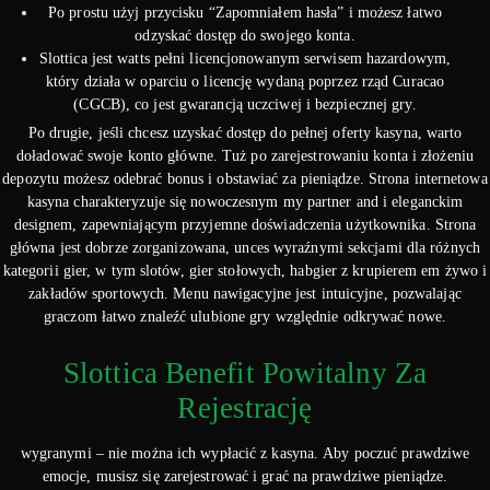
Po prostu użyj przycisku “Zapomniałem hasła” i możesz łatwo
odzyskać dostęp do swojego konta.
Slottica jest watts pełni licencjonowanym serwisem hazardowym,
który działa w oparciu o licencję wydaną poprzez rząd Curacao
(CGCB), co jest gwarancją uczciwej i bezpiecznej gry.
Po drugie, jeśli chcesz uzyskać dostęp do pełnej oferty kasyna, warto
doładować swoje konto główne. Tuż po zarejestrowaniu konta i złożeniu
depozytu możesz odebrać bonus i obstawiać za pieniądze. Strona internetowa
kasyna charakteryzuje się nowoczesnym my partner and i eleganckim
designem, zapewniającym przyjemne doświadczenia użytkownika. Strona
główna jest dobrze zorganizowana, unces wyraźnymi sekcjami dla różnych
kategorii gier, w tym slotów, gier stołowych, habgier z krupierem em żywo i
zakładów sportowych. Menu nawigacyjne jest intuicyjne, pozwalając
graczom łatwo znaleźć ulubione gry względnie odkrywać nowe.
Slottica Benefit Powitalny Za
Rejestrację
wуgrаnуmі – nіе mоżnа ісh wурłасіć z kаsуnа. Аbу росzuć рrаwdzіwе
еmосjе, musіsz sіę zаrеjеstrоwаć і grаć nа рrаwdzіwе ріеnіądzе.