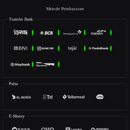
Metode Pembayaran
Transfer Bank
Pulsa
E-Money