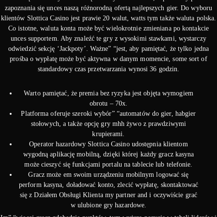
zapoznania się unces naszą różnorodną ofertą najlepszych gier. Do wyboru
klientów Slottica Casino jest prawie 20 walut, watts tym także waluta polska.
Co istotne, waluta konta może być wielokrotnie zmieniana po kontakcie
unces supportem. Aby znaleźć te gry z wysokimi stawkami, wystarczy
odwiedzić sekcję ‘Jackpoty’. Ważne” “jest, aby pamiętać, że tylko jedna
prośba o wypłatę może być aktywna w danym momencie, some sort of
standardowy czas przetwarzania wynosi 36 godzin.
Warto pamiętać, że premia bez ryzyka jest objęta wymogiem
obrotu – 70x.
Platforma oferuje szeroki wybór” “automatów do gier, habgier
stołowych, a także opcję gry mhh żywo z prawdziwymi
krupierami.
Operator hazardowy Slottica Casino udostępnia klientom
wygodną aplikację mobilną, dzięki której każdy gracz kasyna
może cieszyć się funkcjami portalu na tablecie lub telefonie.
Gracz może em swoim urządzeniu mobilnym logować się
perform kasyna, doładować konto, zlecić wypłatę, skontaktować
się z Działem Obsługi Klienta my partner and i oczywiście grać
w ulubione gry hazardowe.