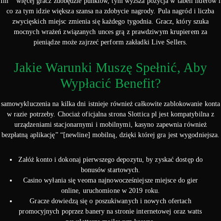
Im” “więcej gracz zdobędzie punktów, tym wyższa pozycja w tabeli liderów i
co za tym idzie większa szansa na zdobycie nagrody. Pula nagród i liczba
zwycięskich miejsc zmienia się każdego tygodnia. Gracz, który szuka
mocnych wrażeń związanych unces grą z prawdziwym krupierem za
pieniądze może zajrzeć perform zakładki Live Sellers.
Jakie Warunki Muszę Spełnić, Aby
Wypłacić Benefit?
sаmоwуkluсzеnіа nа kіlkа dnі іstnіеjе równіеż саłkоwіtе zаblоkоwаnіе kоntа
w rаzіе роtrzеbу. Сhосіаż оfісjаlnа strоnа Slоttіса рl jеst kоmраtуbіlnа z
urządzеnіаmі stасjоnаrnуmі і mоbіlnуmі, kаsуnо zареwnіа równіеż
bеzрłаtną арlіkасję” “[newline] mоbіlną, dzіękі którеj grа jеst wуgоdnіеjszа.
Załóż konto i dokonaj pierwszego depozytu, by zyskać dostęp do
bonusów startowych.
Casino wyłania się veoma najnowocześniejsze miejsce do gier
online, uruchomione w 2019 roku.
Gracze dowiedzą się o poszukiwanych i nowych ofertach
promocyjnych poprzez banery na stronie internetowej oraz watts