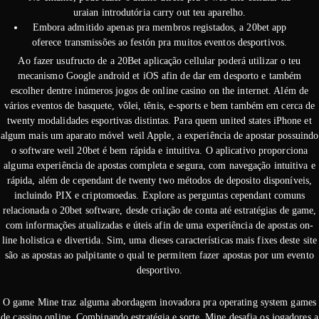
uraian introdutória carry out teu aparelho.
Embora admitido apenas pra membros registados, a 20bet app
oferece transmissões ao festón pra muitos eventos desportivos.
Ao fazer usufructo de a 20Bet aplicação cellular poderá utilizar o teu
mecanismo Google android et iOS afin de dar em desporto e também
escolher dentre inúmeros jogos de online casino on the internet. Além de
vários eventos de basquete, vôlei, tênis, e-sports e bem também em cerca de
twenty modalidades esportivas distintas. Para quem united states iPhone et
algum mais um aparato móvel weil Apple, a experiência de apostar possuindo
o software weil 20bet é bem rápida e intuitiva. O aplicativo proporciona
alguma experiência de apostas completa e segura, com navegação intuitiva e
rápida, além de cependant de twenty two métodos de deposito disponíveis,
incluindo PIX e criptomoedas. Explore as perguntas cependant comuns
relacionada o 20bet software, desde criação de conta até estratégias de game,
com informações atualizadas e úteis afin de uma experiência de apostas on-
line holistica e divertida. Sim, uma dieses características mais fixes deste site
são as apostas ao palpitante o qual te permitem fazer apostas por um evento
desportivo.
O game Mine traz alguma abordagem inovadora pra operating system games
de cassino online. Combinando estratégia e sorte, Mine desafia os jogadores a