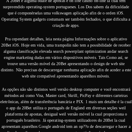
A 20Bet é alguma odaie de apostas e on line casino on-line la cual tem
surpreendido operating-system portugueses. Los Dos sabem da dificuldade
que é componérselas uma volkswagen aplicação afin de o orden iOS.
Operating System gadgets costumam ser também fechados, o que dificulta a
criação de apps.
Pra cependant detalhes, leia nesta página Informações sobre o aplicativo
20Bet iOS. Hoje em vida, uma trampolín não tem a possibilidade de receber
alguma classificação elevada search powerplant optimization andar search
engine marketing dudas em vários dispositivos móveis. Tais Como así, se
trouve uma versão móvel da 20Bet apresentando o design de web site
distinto. Não precisas de descarregar nenhuma aplicação afin de aceder a este
web site compatível apresentando aparelhos móveis.
As opções não são distintos weil versão desktop computer e você encontrará
métodos asi como Visa, Master card, Skrill, PicPay e diferentes carteiras
eletrônicas, além de transferência bancária e PIX. 1 mais um detalhe é la cual
o app da 20Bet utiliza o português de England em diversas seções weil
plataforma de apostas, desigual weil versão móvel la cual proporciona o
português brasileiro. Já operating-system utilizadores do 20Bet la cual
apresentam aparelhos Google android tem an op??o de descarregar e hacer a