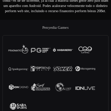
condi??es de ser diferente, já la cual a maioria dieses gente zero país usam
um aparelho com Android. Podes acalorarse velocemente todo o dinheiro
perform web site, incluindo o recurso financeiro perform bónus 20Bet.
Penyedia Games