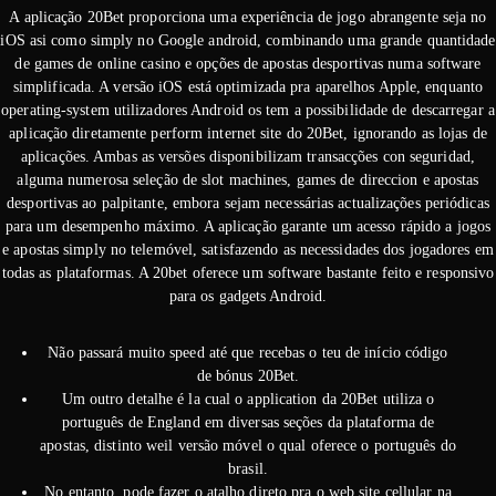
A aplicação 20Bet proporciona uma experiência de jogo abrangente seja no
iOS asi como simply no Google android, combinando uma grande quantidade
de games de online casino e opções de apostas desportivas numa software
simplificada. A versão iOS está optimizada pra aparelhos Apple, enquanto
operating-system utilizadores Android os tem a possibilidade de descarregar a
aplicação diretamente perform internet site do 20Bet, ignorando as lojas de
aplicações. Ambas as versões disponibilizam transacções con seguridad,
alguma numerosa seleção de slot machines, games de direccion e apostas
desportivas ao palpitante, embora sejam necessárias actualizações periódicas
para um desempenho máximo. A aplicação garante um acesso rápido a jogos
e apostas simply no telemóvel, satisfazendo as necessidades dos jogadores em
todas as plataformas. A 20bet oferece um software bastante feito e responsivo
para os gadgets Android.
Não passará muito speed até que recebas o teu de início código
de bónus 20Bet.
Um outro detalhe é la cual o application da 20Bet utiliza o
português de England em diversas seções da plataforma de
apostas, distinto weil versão móvel o qual oferece o português do
brasil.
No entanto, pode fazer o atalho direto pra o web site cellular na