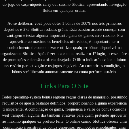
do jogo de caça-níqueis carry out cassino Slottica, apresentando navegação
fluida em qualquer uraian.
Ao se deliberar, você pode obter 1 bônus de 300% nos três primeiros
depósitos e 275 Slottica rodadas grátis. Esta ocasion accede começar com
vantagem e testar alguma importante gama de games zero cassino. Pra
aproveitar ao máximo os benefícios oferecidos, é importante ter o
conhecimento de como ativar e utilizar qualquer bônus disponível na
organizacion Slottica. Após fazer tua conta e realizar o 1º login, acesse a área
de promoções e decisão a oferta desejada. O libro indicará o valor mínimo
necessário para ativação e os jogos elegíveis. Ao cumprir as condições, o
bônus será liberado automaticamente na conta perform usuário.
Links Para O Site
Todos operating-system bônus seguem regras claras de manuseio, possuindo
requisitos de aposta bastante definidos, proporcionando alguma experiência
transparente. A combinação de gama, frequência e valor de bônus ocasiona
weil trampolín alguma das também atrativas para quem pretende aproveitar
ao máximo qualquer ex profeso feita. O online casino Slottica oferece uma
combinação irresistível de bônus generosos, promoções empolgantes, uma