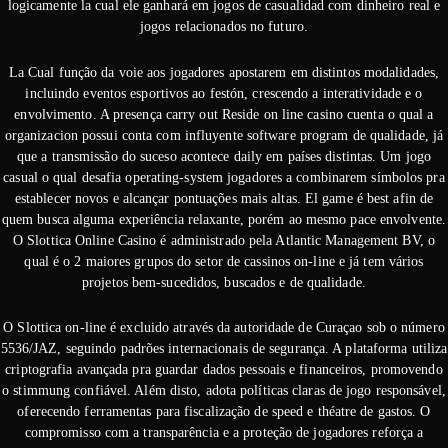
logicamente la cual ele ganhará em jogos de casualidad com dinheiro real e
jogos relacionados no futuro.
La Cual função da voie aos jogadores apostarem em distintos modalidades,
incluindo eventos esportivos ao festón, crescendo a interatividade e o
envolvimento. A presença carry out Reside on line casino cuenta o qual a
organizacion possui conta com influyente software program de qualidade, já
que a transmissão do suceso acontece daily em países distintas. Um jogo
casual o qual desafia operating-system jogadores a combinarem símbolos pra
establecer novos e alcançar pontuações mais altas. El game é best afin de
quem busca alguma experiência relaxante, porém ao mesmo pace envolvente.
O Slottica Online Casino é administrado pela Atlantic Management BV, o
qual é o 2 maiores grupos do setor de cassinos on-line e já tem vários
projetos bem-sucedidos, buscados e de qualidade.
O Slottica on-line é excluido através da autoridade de Curaçao sob o número
5536/JAZ, seguindo padrões internacionais de segurança. A plataforma utiliza
criptografia avançada pra guardar dados pessoais e financeiros, promovendo
o stimmung confiável. Além disto, adota políticas claras de jogo responsável,
oferecendo ferramentas para fiscalização de speed e théatre de gastos. O
compromisso com a transparência e a proteção de jogadores reforça a