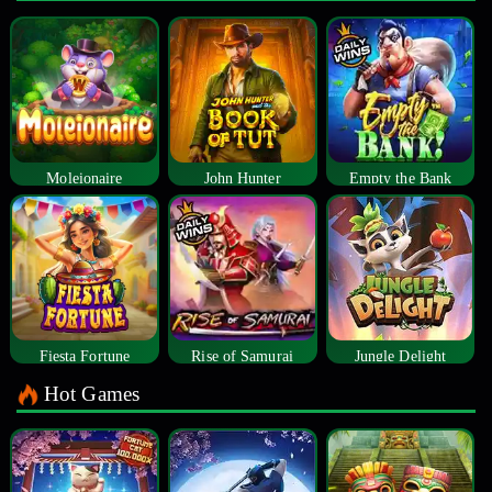
Moleionaire
John Hunter
Empty the Bank
Fiesta Fortune
Rise of Samurai
Jungle Delight
Hot Games