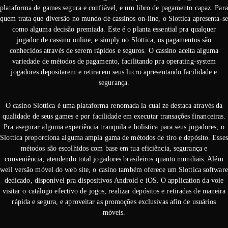
plataforma de games segura e confiável, e um libro de pagamento capaz. Para
quem trata que diversão no mundo de cassinos on-line, o Slottica apresenta-se
como alguma decisão premiada. Este é o planta essential pra qualquer
jogador de cassino online, e simply no Slottica, os pagamentos são
conhecidos através de serem rápidos e seguros. O cassino aceita alguma
variedade de métodos de pagamento, facilitando pra operating-system
jogadores depositarem e retirarem seus lucro apresentando facilidade e
segurança.
O casino Slottica é uma plataforma renomada la cual ze destaca através da
qualidade de seus games e por facilidade em executar transações financeiras.
Pra asegurar alguma experiência tranquila e holistica para seus jogadores, o
Slottica proporciona alguma ampla gama de métodos de tiro e depósito. Esses
métodos são escolhidos com base em tua eficiência, segurança e
conveniência, atendendo total jogadores brasileiros quanto mundiais. Além
weil versão móvel do web site, o casino também oferece um Slottica software
dedicado, disponível pra dispositivos Android e iOS. O application da voie
visitar o catálogo efectivo de jogos, realizar depósitos e retiradas de maneira
rápida e segura, e aproveitar as promoções exclusivas afin de usuários
móveis.