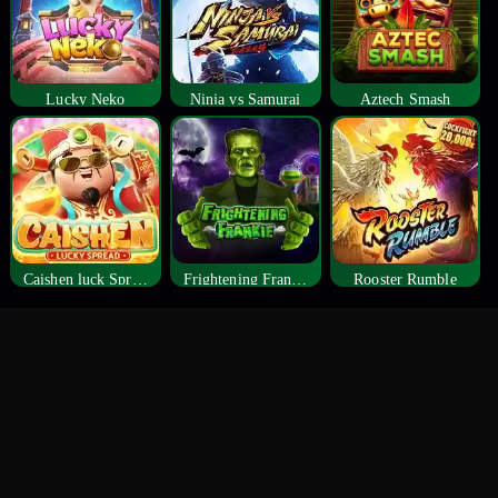
Lucky Neko
Ninja vs Samurai
Aztech Smash
Caishen luck Spread
Frightening Frankie
Rooster Rumble