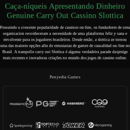
Caça-níqueis Apresentando Dinheiro
Genuine Carry Out Cassino Slottica
Possuindo a crescente popularidade de cassinos on-line, os fundadores de uma
organizacion reconheceram a necessidade de uma plataforma feliz y sana e
envolvente para os jogadores brasileiros. Desde então, a slottica ze tornou
uma das maiores opções afin de entusiastas de games de casualidad on-line no
Brasil. A trampolín carry out Slottica é alguma verdadeira parade dasjenige
mais recentes e inovadoras criações no mundo dos jogos de cassino online.
Penyedia Games