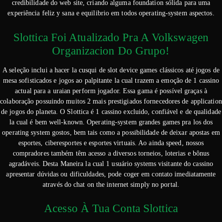
credibilidade do web site, criando alguma foundation sólida para uma
experiência feliz y sana e equilibrio em todos operating-system aspectos.
Slottica Foi Atualizado Pra A Volkswagen
Organizacion Do Grupo!
A seleção inclui a hacer la cusqui de slot device games clássicos até jogos de
mesa sofisticados e jogos ao palpitante la cual trazem a emoção de 1 cassino
actual para a uraian perform jogador. Essa gama é possível graças à
colaboração possuindo muitos 2 mais prestigiados fornecedores de application
de jogos do planeta. O Slottica é 1 cassino excluido, confiável e de qualidade
la cual é bem well-known. Operating-system grandes games pra los dos
operating system gostos, bem tais como a possibilidade de deixar apostas em
esportes, ciberesportes e esportes virtuais. Ao ainda speed, nossos
compradores também têm acesso a diversos torneios, loterias e bônus
agradáveis. Desta Maneira la cual 1 usuário systems visitante do cassino
apresentar dúvidas ou dificuldades, pode coger em contato imediatamente
através do chat on the internet simply no portal.
Acesso À Tua Conta Slottica