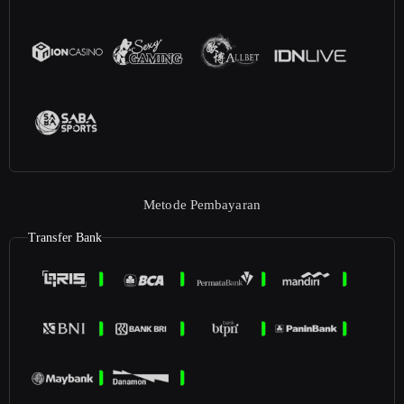
Metode Pembayaran
Transfer Bank