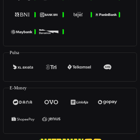
Pulsa
E-Money