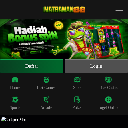
Beranda
Slot Online
Live Casino
Sportsbook
Arcade
Togel Online
Daftar
Login
Poker
Whatsapp
Home
Hot Games
Slots
Live Casino
Telegram
Sports
Arcade
Poker
Togel Online
Livechat