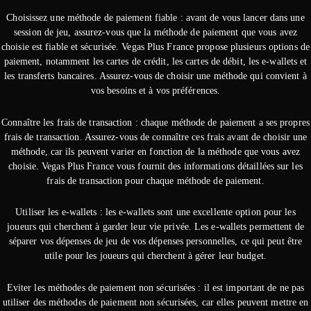
Choisissez une méthode de paiement fiable : avant de vous lancer dans une
session de jeu, assurez-vous que la méthode de paiement que vous avez
choisie est fiable et sécurisée. Vegas Plus France propose plusieurs options de
paiement, notamment les cartes de crédit, les cartes de débit, les e-wallets et
les transferts bancaires. Assurez-vous de choisir une méthode qui convient à
vos besoins et à vos préférences.
Connaître les frais de transaction : chaque méthode de paiement a ses propres
frais de transaction. Assurez-vous de connaître ces frais avant de choisir une
méthode, car ils peuvent varier en fonction de la méthode que vous avez
choisie. Vegas Plus France vous fournit des informations détaillées sur les
frais de transaction pour chaque méthode de paiement.
Utiliser les e-wallets : les e-wallets sont une excellente option pour les
joueurs qui cherchent à garder leur vie privée. Les e-wallets permettent de
séparer vos dépenses de jeu de vos dépenses personnelles, ce qui peut être
utile pour les joueurs qui cherchent à gérer leur budget.
Eviter les méthodes de paiement non sécurisées : il est important de ne pas
utiliser des méthodes de paiement non sécurisées, car elles peuvent mettre en