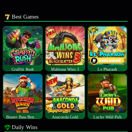
Best Games
Graffiti Rush
Mahjong Wins 3
Le Pharaoh
Bigger Bass Bonanza
Anaconda Gold
Lucky Wild Pub
Daily Wins