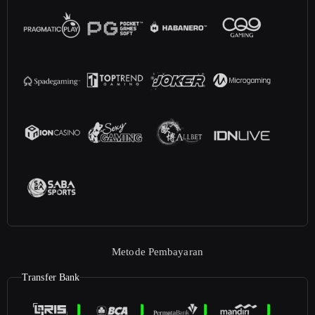
Metode Pembayaran
Transfer Bank