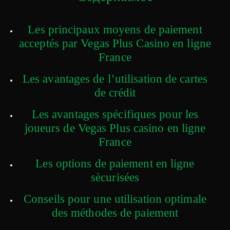
Les principaux moyens de paiement
acceptés par Vegas Plus Casino en ligne
France
Les avantages de l’utilisation de cartes
de crédit
Les avantages spécifiques pour les
joueurs de Vegas Plus casino en ligne
France
Les options de paiement en ligne
sècurisées
Conseils pour une utilisation optimale
des méthodes de paiement